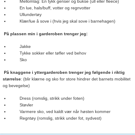
Mellomlag: En tykk genser og bukse (ull eller fleece)
En lue, hals/buff, votter og regnvotter
Ullundertøy
Klær/lue å sove i (hvis jeg skal sove i barnehagen)
På plassen min i garderoben trenger jeg:
Jakke
Tykke sokker eller tøfler ved behov
Sko
På knaggene i yttergarderoben trenger jeg følgende i riktig
størrelse
: (blir klærne og sko for store hindrer det barnets mobilitet
og bevegelse)
Dress (romslig, strikk under foten)
Støvler
Varmere sko, ved kaldt vær når høsten kommer
Regntøy (romslig, strikk under fot, sydvest)