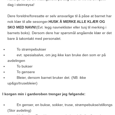
dag i steinrøysa!
Dere foreldre/foresatte er selv ansvarlige til å påse at barnet har
nok klær til alle sesonger.
HUSK Å MERKE ALLE KLÆR OG
SKO MED NAVN!
(Evt. legg navneklister eller tusj til merking i
barnets boks). Dersom dere har spørsmål angående klær er det
bare å takontakt med personalet.
To strømpebukser
evt. spesialsalve, om jeg ikke kan bruke den som er på
avdelingen
To bukser
To gensere
Bleier, dersom barnet bruker det. (NB: ikke
up&go/trusebleier)
I korgen min i garderoben trenger jeg følgende:
En genser, en bukse, sokker, truse, strømpebukse/stillongs
(Stor avdeling)