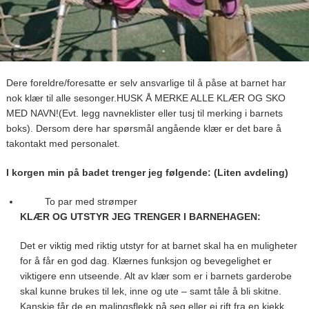
Dere foreldre/foresatte er selv ansvarlige til å påse at barnet har
nok klær til alle sesonger.HUSK Å MERKE ALLE KLÆR OG SKO
MED NAVN!(Evt. legg navneklister eller tusj til merking i barnets
boks). Dersom dere har spørsmål angående klær er det bare å
takontakt med personalet.
I korgen min på badet trenger jeg følgende: (Liten avdeling)
To par med strømper
KLÆR OG UTSTYR JEG TRENGER I BARNEHAGEN:
Det er viktig med riktig utstyr for at barnet skal ha en muligheter
for å får en god dag. Klærnes funksjon og bevegelighet er
viktigere enn utseende. Alt av klær som er i barnets garderobe
skal kunne brukes til lek, inne og ute – samt tåle å bli skitne.
Kanskje får de en malingsflekk på seg eller ei rift fra en kjekk